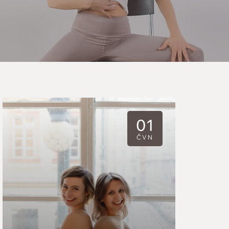
BENEFIČNÍ LEKCE a POP UP pro TAKY
01
JÓGU
ČVN
5:30 PM - 8:00 PM
Yogame, Národní 21, Praha 1
BENEFIČNÍ LEKCE a POP UP pro
TAKY JÓGU Přidejte se k nám na
benefiční lekci jógy pro podporu