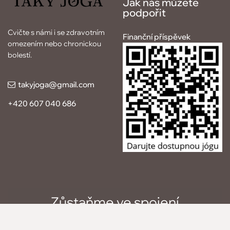
Jak nás můžete
podpořit
Cvičte s námi i se zdravotním
Finanční příspěvek
omezením nebo chronickou
bolestí.
takyjoga
@gmail.com
+420 607 040 686
Zůstaňme ve spojení
E-mail *