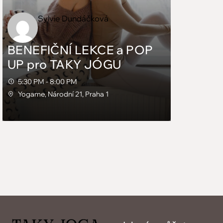
projektu a platformy Taky jóga. Lekci
povedeme společně - Sylvi i Lucie.
Sylvie Dundáčková
Podpořit nás můžete i z…
BENEFIČNÍ LEKCE a POP
UP pro TAKY JÓGU
5:30 PM - 8:00 PM
Host
Yogame, Národní 21, Praha 1
Sylvie Dundáčková