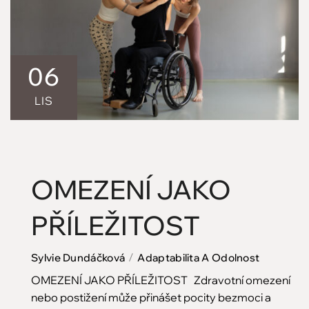
06
LIS
OMEZENÍ JAKO
PŘÍLEŽITOST
Sylvie Dundáčková
Adaptabilita A Odolnost
OMEZENÍ JAKO PŘÍLEŽITOST Zdravotní omezení
nebo postižení může přinášet pocity bezmoci a