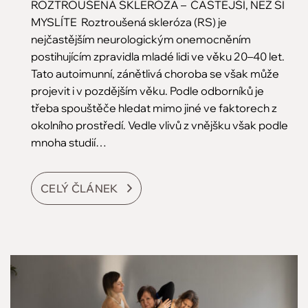
ROZTROUŠENÁ SKLERÓZA – ČASTĚJŠÍ, NEŽ SI
MYSLÍTE Roztroušená skleróza (RS) je
nejčastějším neurologickým onemocněním
postihujícím zpravidla mladé lidi ve věku 20–40 let.
Tato autoimunní, zánětlivá choroba se však může
projevit i v pozdějším věku. Podle odborníků je
třeba spouštěče hledat mimo jiné ve faktorech z
okolního prostředí. Vedle vlivů z vnějšku však podle
mnoha studií…
CELÝ ČLÁNEK